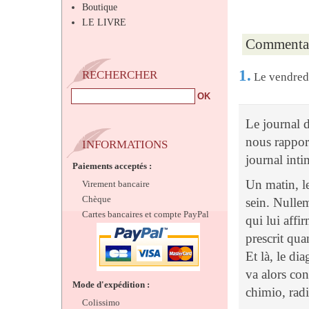
Boutique
LE LIVRE
Commentai
1.
RECHERCHER
Le vendred
Le journal 
nous rapport
INFORMATIONS
journal inti
Paiements acceptés :
Un matin, l
Virement bancaire
Chèque
sein. Nullem
Cartes bancaires et compte PayPal
qui lui affi
prescrit q
Et là, le di
va alors con
Mode d'expédition :
chimio, radi
Colissimo