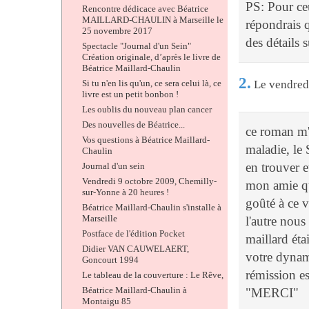
PS: Pour ceu
Rencontre dédicace avec Béatrice
MAILLARD-CHAULIN à Marseille le
répondrais qu
25 novembre 2017
des détails 
Spectacle "Journal d'un Sein"
Création originale, d’après le livre de
Béatrice Maillard-Chaulin
2.
Le vendred
Si tu n'en lis qu'un, ce sera celui là, ce
livre est un petit bonbon !
Les oublis du nouveau plan cancer
Des nouvelles de Béatrice...
ce roman m'
Vos questions à Béatrice Maillard-
maladie, le 
Chaulin
en trouver 
Journal d'un sein
Vendredi 9 octobre 2009, Chemilly-
mon amie qui
sur-Yonne à 20 heures !
goûté à ce v
Béatrice Maillard-Chaulin s'installe à
Marseille
l'autre nou
Postface de l'édition Pocket
maillard éta
Didier VAN CAUWELAERT,
votre dynam
Goncourt 1994
rémission e
Le tableau de la couverture : Le Rêve,
Béatrice Maillard-Chaulin à
"MERCI"
Montaigu 85