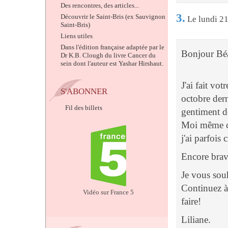
Des rencontres, des articles...
3.
Découvrir le Saint-Bris (ex Sauvignon
Le lundi 21
Saint-Bris)
Liens utiles
Dans l'édition française adaptée par le
Bonjour Béa
Dr K.B. Clough du livre Cancer du
sein dont l'auteur est Yashar Hirshaut.
J'ai fait vo
S'ABONNER
octobre dern
Fil des billets
gentiment d
Moi même co
j'ai parfois 
Encore brav
Je vous sou
Continuez à
Vidéo sur France 5
faire!
Liliane.