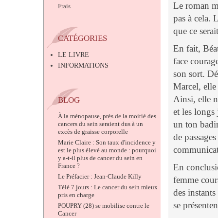
Le roman m'
Frais
pas à cela. 
que ce serai
CATÉGORIES
En fait, Béa
LE LIVRE
face courage
INFORMATIONS
son sort. D
Marcel, elle
Ainsi, elle 
BLOG
et les longs 
À la ménopause, près de la moitié des
un ton badin
cancers du sein seraient dus à un
excès de graisse corporelle
de passages 
Marie Claire : Son taux d'incidence y
communicativ
est le plus élevé au monde : pourquoi
y a-t-il plus de cancer du sein en
France ?
En conclusi
Le Préfacier : Jean-Claude Killy
femme coura
Télé 7 jours : Le cancer du sein mieux
des instants
pris en charge
se présenten
POUPRY (28) se mobilise contre le
Cancer