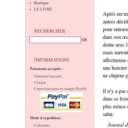
Boutique
LE LIVRE
Après un te
autres décid
pour entrav
RECHERCHER
dans son œu
doute avec l
mais surtout
affectueuse 
INFORMATIONS
une histoir
Paiements acceptés :
ne chipote p
Virement bancaire
Chèque
Cartes bancaires et compte PayPal
Il n’y a pas
dans ce livr
plus mince 
salut.
Mode d'expédition :
Journal d
Colissimo