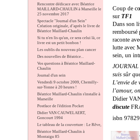
Rencontre dédicace avec Béatrice
Coup de cœu
MAILLARD-CHAULIN à Marseille le
25 novembre 2017
sur
TF1
Spectacle "Journal d'un Sein"
Dans son li
Création originale, d’après le livre de
Béatrice Maillard-Chaulin
remboursé p
Si tu n'en lis qu'un, ce sera celui là, ce
raconte ave
livre est un petit bonbon !
lutte avec 
Les oublis du nouveau plan cancer
sein, un int
Des nouvelles de Béatrice...
Vos questions à Béatrice Maillard-
JOURNAL D’
Chaulin
suis sûr qu
Journal d'un sein
L’envie de v
Vendredi 9 octobre 2009, Chemilly-
sur-Yonne à 20 heures !
l’amour, on
Béatrice Maillard-Chaulin s'installe à
Didier VA
Marseille
Postface de l'édition Pocket
discute
FR
Didier VAN CAUWELAERT,
isbn 9782
Goncourt 1994
Le tableau de la couverture : Le Rêve,
Béatrice Maillard-Chaulin à
Montaigu 85