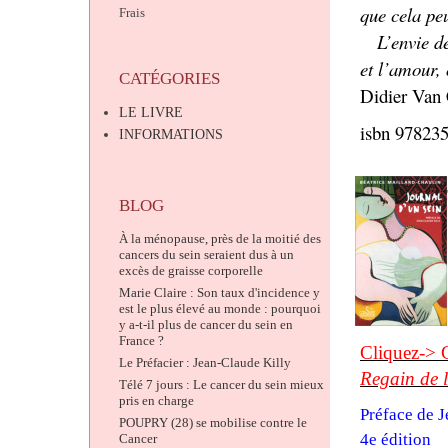
que cela pe
Frais
L’envie de v
et l’amour, 
CATÉGORIES
Didier Van 
LE LIVRE
isbn 97823
INFORMATIONS
BLOG
À la ménopause, près de la moitié des
cancers du sein seraient dus à un
excès de graisse corporelle
Marie Claire : Son taux d'incidence y
est le plus élevé au monde : pourquoi
y a-t-il plus de cancer du sein en
France ?
Cliquez-> C
Le Préfacier : Jean-Claude Killy
Regain de l
Télé 7 jours : Le cancer du sein mieux
pris en charge
Préface de 
POUPRY (28) se mobilise contre le
4e édition
Cancer